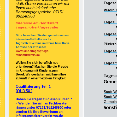
Tagesel
statt. Gerne vereinbaren wir mit
Ihnen auch telefonische
Verein 
Beratungsgespräche. 07151
982248960
TagesE
Interesse am Berufsfeld
Tagesmutter/Tagesvater
Tagesel
Bitte besuchen Sie den gemein-samen
Internetauftritt aller sechs
Tageselternvereine im Rems Murr Kreis.
Plüder
Adresse der Infoseite:
Tagese
www.kindertagespflege-
remsmurrkreis.de
Tagesmü
Wollen Sie sich beruflich neu
orientieren? Machen Sie die Freude
im Umgang mit Kindern zum
Beruf. Wir gestalten mit Ihnen Ihre
Tagese
Zukunft in einer flexiblen Tätigkeit.
Geme
Qualifizierung Teil 1
(QHB 50 )
Stadt W
Stadt W
Haben Sie Fragen zu diesen Kursen ?
Gemein
– Wenden Sie sich an Fachberate-
Sonst
rinnen unter 07151/982248960 oder
senden Sie Ihre Bewerbung an
info@tageselternverein-wn.de