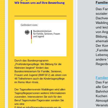
Famili
Wir freuen uns auf Ihre Bewerbung
Das Fam
soziale
Dachverb
Waiblin
und lei
von Ang
Bildung
ehemali
Der Kon
„Familie
Lebensg
andere V
Durch das Bundesprogramm
Regenbo
„ProKindertgespflege: Wo Bildung für die
Kleinsten beginnt“ fördert das
Bundesministerium für Familie, Senioren,
Frauen und Jugend (BMFSFJ) als einen von
Familie
48 Teilnehmern auch die Kindertagespflege
Das Fam
im Rems-Murr-Kreis.
alle Gen
Der Tageselternverein Waiblingen wird allen
Bahnhof
Tagespflegepersonen weitere Informationen
Kuchen 
zusenden. Interessieren Sie sich für den
Atmosph
Beruf Tagesmutter/Tagesvater senden Sie
uns eine
Veranst
E-Mail an info@tageselternverein-wn.de.