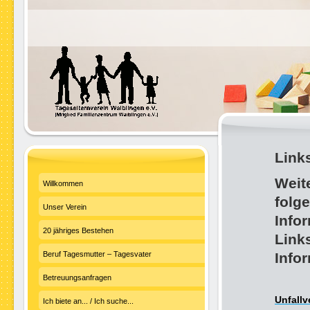
Link
Weit
Willkommen
folg
Unser Verein
Info
20 jähriges Bestehen
Links
Beruf Tagesmutter – Tagesvater
Info
Betreuungsanfragen
Unfallv
Ich biete an... / Ich suche...