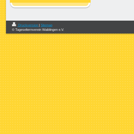
Druckversion
|
Sitemap
© Tageselternverein Waiblingen e.V.