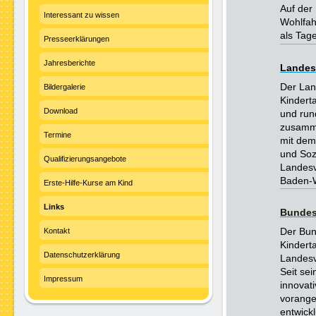
Auf der
Interessant zu wissen
Wohlfah
als Tag
Presseerklärungen
Jahresberichte
Landes
Der Lan
Bildergalerie
Kindert
Download
und run
zusamme
Termine
mit dem
und Soz
Qualifizierungsangebote
Landesv
Baden-
Erste-Hilfe-Kurse am Kind
Links
Bundesv
Der Bun
Kontakt
Kindert
Datenschutzerklärung
Landesv
Seit se
Impressum
innovat
vorange
entwick