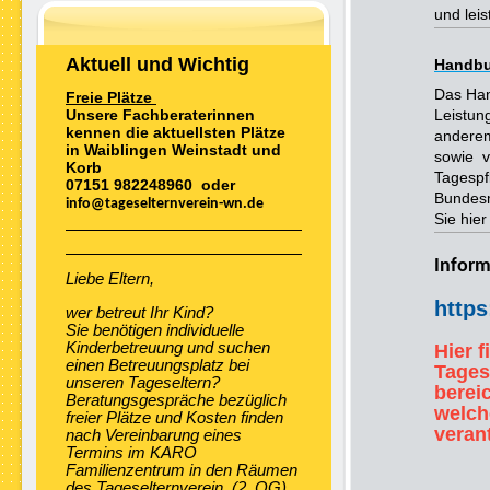
und lei
Aktuell und Wichtig
Handbu
Das Han
Freie Plätze
Leistun
Unsere Fachberaterinnen
kennen die aktuellsten Plätze
anderem
in Waiblingen Weinstadt und
sowie v
Korb
Tagespf
07151 982248960 oder
Bundesm
info@tageselternverein-wn.de
Sie hier
Inform
Liebe Eltern,
https
wer betreut Ihr Kind?
Sie benötigen individuelle
Kinderbetreuung und suchen
Hier 
einen Betreuungsplatz bei
Tages
unseren Tageseltern?
berei
Beratungsgespräche bezüglich
welch
freier Plätze und Kosten finden
veran
nach Vereinbarung eines
Termins im KARO
Familienzentrum in den Räumen
des Tageselternverein (2. OG)