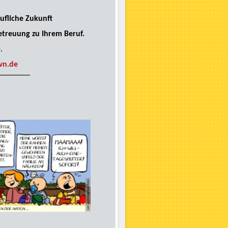
rufliche Zukunft
treuung zu Ihrem Beruf.
e.
wn.de
________