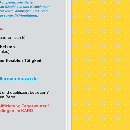
kompetenzorientierter
s an Säuglingen und Kleinkindern
ternverein Waiblingen. Das Team
ge sowie die Vermittlung,
er
sieren sich für
?
bei uns.
enlos)
er flexiblen Tätigkeit.
lternverein-wn.de
 und qualifiziert betreuen?
um Beruf.
ifizierung Tagesmutter /
iblingen im KARO