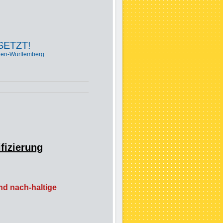
ESETZT!
den-Württemberg.
fizierung
nd nach-haltige