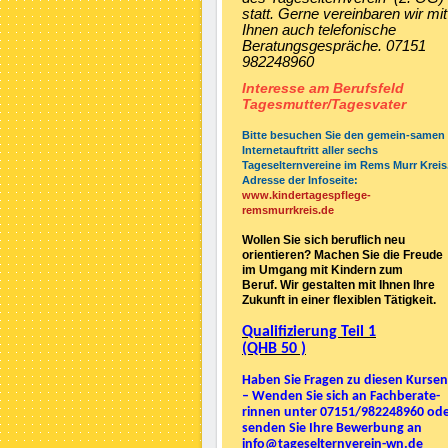
statt. Gerne vereinbaren wir mit
Ihnen auch telefonische
Beratungsgespräche. 07151
982248960
Interesse am Berufsfeld
Tagesmutter/Tagesvater
Bitte besuchen Sie den gemein-samen
Internetauftritt aller sechs
Tageselternvereine im Rems Murr Kreis
Adresse der Infoseite:
www.kindertagespflege-
remsmurrkreis.de
Wollen Sie sich beruflich neu
orientieren? Machen Sie die Freude
im Umgang mit Kindern zum
Beruf. Wir gestalten mit Ihnen Ihre
Zukunft in einer flexiblen Tätigkeit.
Qualifizierung Teil 1
(QHB 50 )
Haben Sie Fragen zu diesen Kursen
– Wenden Sie sich an Fachberate-
rinnen unter 07151/982248960 od
senden Sie Ihre Bewerbung an
info@tageselternverein-wn.de