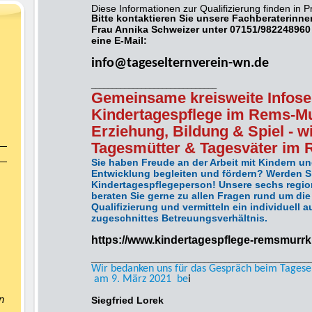
Diese Informationen zur Qualifizierung finden in P
Bitte kontaktieren Sie unsere Fachberaterinn
Frau Annika Schweizer unter 07151/982248960
eine E-Mail:
info@tageselternverein-wn.de
______________________________
Gemeinsame kreisweite Infose
Kindertagespflege im Rems-Mu
Erziehung, Bildung & Spiel - w
Tagesmütter & Tagesväter im 
Sie haben Freude an der Arbeit mit Kindern un
Entwicklung begleiten und fördern? Werden S
Kindertagespflegeperson! Unsere sechs regio
beraten Sie gerne zu allen Fragen rund um die
Qualifizierung und vermitteln ein individuell a
zugeschnittes Betreuungsverhältnis.
https://www.kindertagespflege-remsmurrkr
____________________________________________________
Wir bedanken uns für das Gespräch beim Tagese
am 9. März 2021 be
i
n
Siegfried Lorek